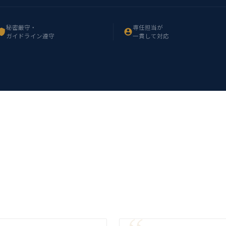
秘密厳守・
専任担当が
ガイドライン遵守
一貫して対応