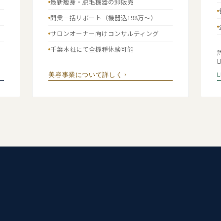
最新痩身・脱毛機器の卸販売
開業一括サポート（機器込198万〜）
サロンオーナー向けコンサルティング
千葉本社にて全機種体験可能
美容事業について詳しく ›