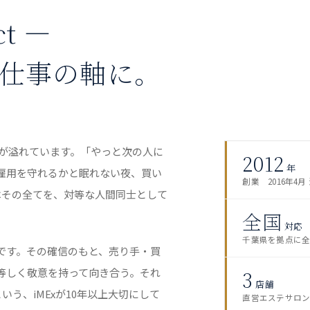
ct —
仕事の軸に。
のが溢れています。「やっと次の人に
2012
年
雇用を守れるかと眠れない夜、買い
創業 2016年4月
はその全てを、対等な人間同士として
全国
対応
千葉県を拠点に
です。その確信のもと、売り手・買
等しく敬意を持って向き合う。それ
3
店舗
」という、iMExが10年以上大切にして
直営エステサロ