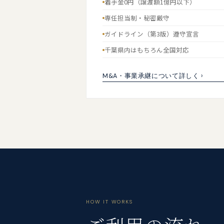
着手金0円（譲渡額1億円以下）
専任担当制・秘密厳守
ガイドライン（第3版）遵守宣言
千葉県内はもちろん全国対応
M&A・事業承継について詳しく ›
HOW IT WORKS