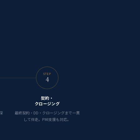
STEP
4
契約・
クロージング
探
最終契約・DD・クロージングまで一貫
して伴走。PMI支援も対応。