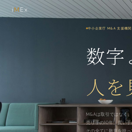
i
M
Ex
中小企業庁 M&A 支援機
数字
人を
M&Aは取引ではなく
売り手の10年、買い
その全てに敬意を持っ