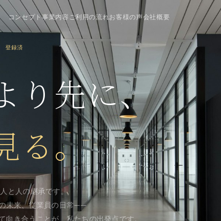
コンセプト
事業内容
ご利用の流れ
お客様の声
会社概要
関 登録済
より先に、
見る。
、人と人の継承です。
手の未来、従業員の日常——
て向き合うことが、私たちの出発点です。