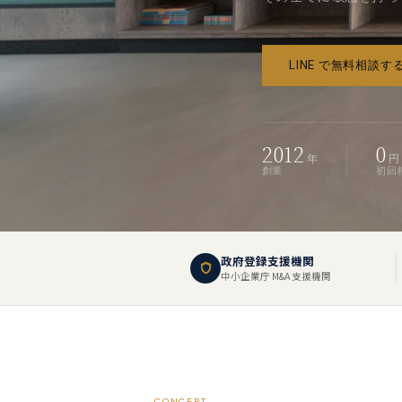
LINE で無料相談する
2012
0
年
円
創業
初回
政府登録支援機関
中小企業庁 M&A 支援機関
CONCEPT