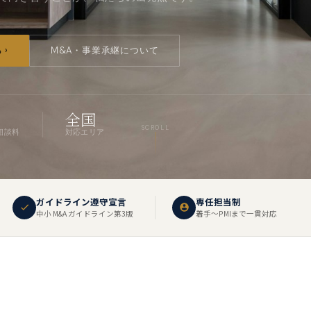
 ›
M&A・事業承継について
全国
SCROLL
相談料
対応エリア
ガイドライン遵守宣言
専任担当制
中小 M&A ガイドライン第3版
着手〜PMIまで一貫対応