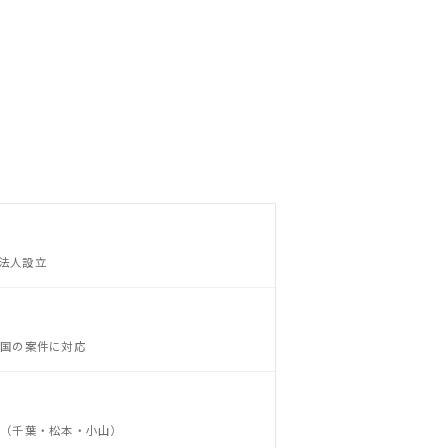
 法人設立
全国の案件に対応
ン（千葉・松本・小山）