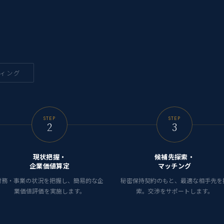
ィング
STEP
STEP
2
3
現状把握・
候補先探索・
企業価値算定
マッチング
財務・事業の状況を把握し、簡易的な企
秘密保持契約のもと、最適な相手先を
業価値評価を実施します。
索。交渉をサポートします。