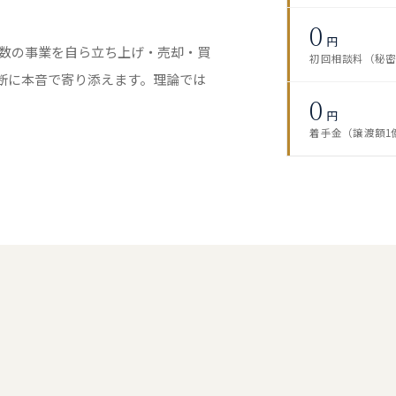
0
円
複数の事業を自ら立ち上げ・売却・買
初回相談料（秘
断に本音で寄り添えます。理論では
0
円
着手金（譲渡額1